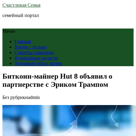
Счастливая Семья
семейный портал
Меню
Главная
Время с детьми
Секреты гармонии
Кулинарные радости
Здоровый образ жизни
Биткоин-майнер Hut 8 объявил о
партнерстве с Эриком Трампом
Без рубрики
admin