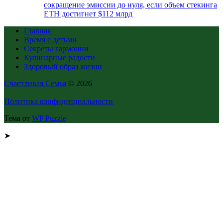
сокращение эмиссии до нуля, если объем стекинга
ETH достигнет $112 млрд
Главная
Время с детьми
Секреты гармонии
Кулинарные радости
Здоровый образ жизни
Счастливая Семья
© 2026
Политика конфиденциальности
Тема от
WP Puzzle
➤