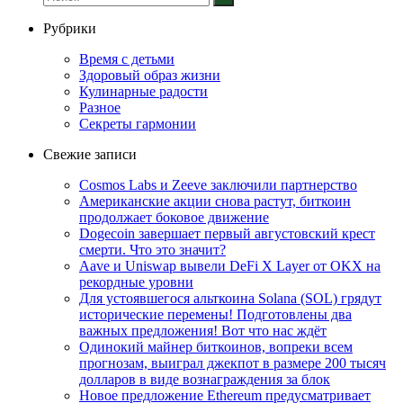
Рубрики
Время с детьми
Здоровый образ жизни
Кулинарные радости
Разное
Секреты гармонии
Свежие записи
Cosmos Labs и Zeeve заключили партнерство
Американские акции снова растут, биткоин
продолжает боковое движение
Dogecoin завершает первый августовский крест
смерти. Что это значит?
Aave и Uniswap вывели DeFi X Layer от OKX на
рекордные уровни
Для устоявшегося альткоина Solana (SOL) грядут
исторические перемены! Подготовлены два
важных предложения! Вот что нас ждёт
Одинокий майнер биткоинов, вопреки всем
прогнозам, выиграл джекпот в размере 200 тысяч
долларов в виде вознаграждения за блок
Новое предложение Ethereum предусматривает