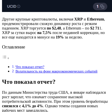
Другие крупные криптовалюты, включая
XRP
и
Ethereum
,
продемонстрировали схожую динамику роста с резким
падением. XRP торгуется
по $2,48
, а Ethereum – по
$2 71
1.
XRP за сутки вырос
на 7,5%
после недавней коррекции, но
все еще находится в минусе на
19%
за неделю.
Оглавление
Что показал отчет?
Волатильность на фоне макроэкономических событий
Что показал отчет?
По данным Министерства труда США, в январе наблюдался
рост зарплат, что означает сохранение высокой
потребительской активности. При этом уровень безработицы
снизился с 4,1% до 4%
. Однако темпы создания новых
рабочих мест замедлились.