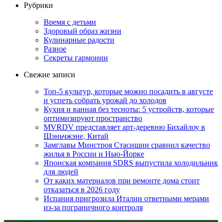
Рубрики
Время с детьми
Здоровый образ жизни
Кулинарные радости
Разное
Секреты гармонии
Свежие записи
Топ-5 культур, которые можно посадить в августе
и успеть собрать урожай до холодов
Кухня и ванная без тесноты: 5 устройств, которые
оптимизируют пространство
MVRDV представляет арт-деревню Бихайлоу в
Шэньчжэне, Китай
Замглавы Минстроя Стасишин сравнил качество
жилья в России и Нью-Йорке
Японская компания SDRS выпустила холодильник
для людей
От каких материалов при ремонте дома стоит
отказаться в 2026 году
Испания пригрозила Италии ответными мерами
из-за пограничного контроля