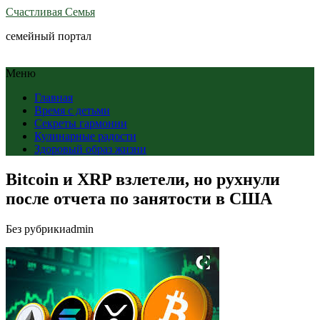
Счастливая Семья
семейный портал
Меню
Главная
Время с детьми
Секреты гармонии
Кулинарные радости
Здоровый образ жизни
Bitcoin и XRP взлетели, но рухнули
после отчета по занятости в США
Без рубрики
admin