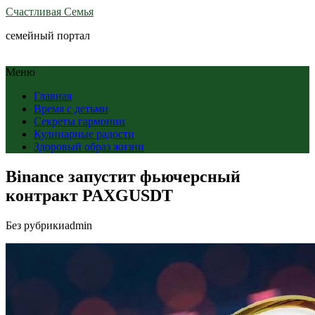
Счастливая Семья
семейный портал
Меню
Главная
Время с детьми
Секреты гармонии
Кулинарные радости
Здоровый образ жизни
Binance запустит фьючерсный
контракт PAXGUSDT
Без рубрики
admin