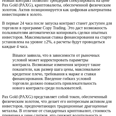
Новый контракт позволит трейдерам спекулировать на цене
Pax Gold (PAXG), криптовалюты, обеспеченной физическим
золотом. Актив позиционируется как цифровая альтернатива
инвестициям в золото.
В первые 24 часа после запуска контракт станет доступен для
торговли в программе Copy Trading. Это даст возможность
пользователям автоматически копировать сделки опытных
инвесторов. Максимальная ставка финансирования на старте
установлена на уровне ±2%, а расчеты будут проводиться
каждые 4 часа.
Binance заявила, что в зависимости от рыночных
условий может корректировать параметры
контракта. Возможные изменения затронут такие
показатели, как размер шага цены, максимальное
кредитное плечо, требования к марже и ставки
финансирования. Введение гибких условий
торговли должно повысить привлекательность
нового контракта среди пользователей.
Pax Gold (PAXG) представляет собой токен, обеспеченный
физическим золотом, что делает его интересным активом для
инвесторов, предпочитающих традиционные драгоценные
металлы. В отличие от стандартных криптовалют, стоимость
привязана к цене слитков, что снижает волатильность и