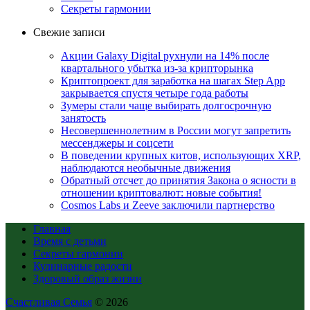
Секреты гармонии
Свежие записи
Акции Galaxy Digital рухнули на 14% после
квартального убытка из-за крипторынка
Криптопроект для заработка на шагах Step App
закрывается спустя четыре года работы
Зумеры стали чаще выбирать долгосрочную
занятость
Несовершеннолетним в России могут запретить
мессенджеры и соцсети
В поведении крупных китов, использующих XRP,
наблюдаются необычные движения
Обратный отсчет до принятия Закона о ясности в
отношении криптовалют: новые события!
Cosmos Labs и Zeeve заключили партнерство
Главная
Время с детьми
Секреты гармонии
Кулинарные радости
Здоровый образ жизни
Счастливая Семья
© 2026