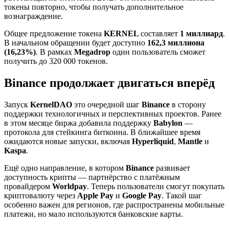
токены повторно, чтобы получать дополнительное
вознаграждение.
Общее предложение токена
KERNEL
составляет
1 миллиард
.
В начальном обращении будет доступно
162,3 миллиона
(16,23%)
. В рамках
Megadrop
один пользователь сможет
получить до 320 000 токенов.
Binance продолжает двигаться вперёд
Запуск
KernelDAO
это очередной шаг
Binance
в сторону
поддержки технологичных и перспективных проектов. Ранее
в этом месяце биржа добавила поддержку
Babylon
—
протокола для стейкинга биткоина. В ближайшее время
ожидаются новые запуски, включая
Hyperliquid
,
Mantle
и
Kaspa
.
Ещё одно направление, в котором
Binance
развивает
доступность крипты — партнёрство с платёжным
провайдером
Worldpay
. Теперь пользователи смогут покупать
криптовалюту через
Apple Pay
и
Google Pay
. Такой шаг
особенно важен для регионов, где распространены мобильные
платежи, но мало используются банковские карты.