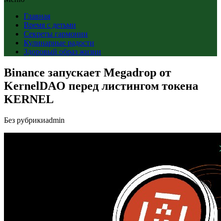
Главная
Время с детьми
Секреты гармонии
Кулинарные радости
Здоровый образ жизни
Binance запускает Megadrop от
KernelDAO перед листингом токена
KERNEL
Без рубрики
admin