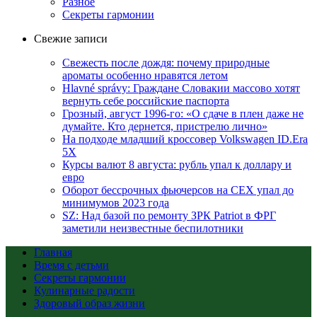
Разное
Секреты гармонии
Свежие записи
Свежесть после дождя: почему природные
ароматы особенно нравятся летом
Hlavné správy: Граждане Словакии массово хотят
вернуть себе российские паспорта
Грозный, август 1996-го: «О сдаче в плен даже не
думайте. Кто дернется, пристрелю лично»
На подходе младший кроссовер Volkswagen ID.Era
5X
Курсы валют 8 августа: рубль упал к доллару и
евро
Оборот бессрочных фьючерсов на CEX упал до
минимумов 2023 года
SZ: Над базой по ремонту ЗРК Patriot в ФРГ
заметили неизвестные беспилотники
Главная
Время с детьми
Секреты гармонии
Кулинарные радости
Здоровый образ жизни