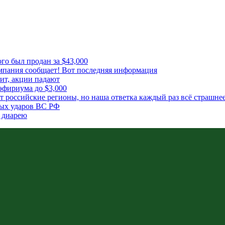
го был продан за $43,000
мпания сообщает! Вот последняя информация
рит, акции падают
эфириума до $3,000
т российские регионы, но наша ответка каждый раз всё страшне
ных ударов ВС РФ
 диарею