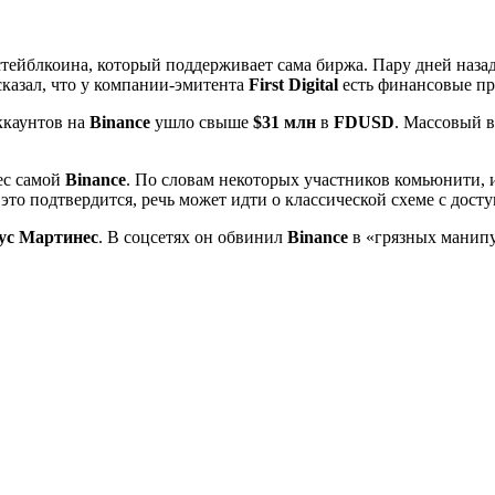
тейблкоина, который поддерживает сама биржа. Пару дней наз
сказал, что у компании-эмитента
First Digital
есть финансовые п
ккаунтов на
Binance
ушло свыше
$31 млн
в
FDUSD
. Массовый в
рес самой
Binance
. По словам некоторых участников комьюнити,
 это подтвердится, речь может идти о классической схеме с до
ус Мартинес
. В соцсетях он обвинил
Binance
в «грязных манипу