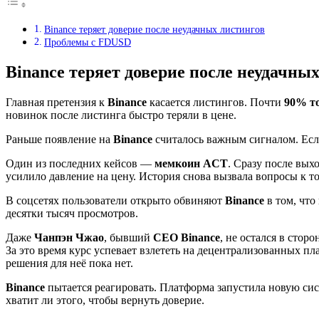
Binance теряет доверие после неудачных листингов
Проблемы с FDUSD
Binance теряет доверие после неудачны
Главная претензия к
Binance
касается листингов. Почти
90% т
новинок после листинга быстро теряли в цене.
Раньше появление на
Binance
считалось важным сигналом. Если
Один из последних кейсов —
мемкоин ACT
. Сразу после вых
усилило давление на цену. История снова вызвала вопросы к то
В соцсетях пользователи открыто обвиняют
Binance
в том, чт
десятки тысяч просмотров.
Даже
Чанпэн Чжао
, бывший
CEO Binance
, не остался в стор
За это время курс успевает взлететь на децентрализованных пл
решения для неё пока нет.
Binance
пытается реагировать. Платформа запустила новую сист
хватит ли этого, чтобы вернуть доверие.