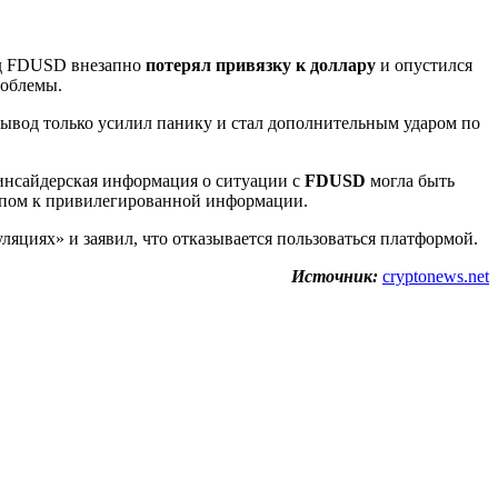
ад FDUSD внезапно
потерял привязку к доллару
и опустился
роблемы.
ывод только усилил панику и стал дополнительным ударом по
 инсайдерская информация о ситуации с
FDUSD
могла быть
ступом к привилегированной информации.
ляциях» и заявил, что отказывается пользоваться платформой.
Источник:
cryptonews.net