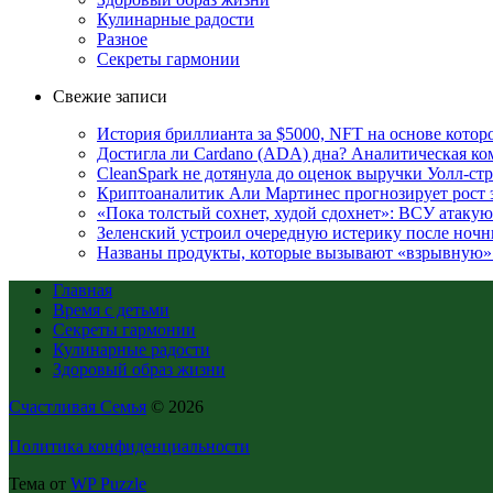
Кулинарные радости
Разное
Секреты гармонии
Свежие записи
История бриллианта за $5000, NFT на основе которо
Достигла ли Cardano (ADA) дна? Аналитическая ко
CleanSpark не дотянула до оценок выручки Уолл-ст
Криптоаналитик Али Мартинес прогнозирует рост 
«Пока толстый сохнет, худой сдохнет»: ВСУ атакую
Зеленский устроил очередную истерику после ноч
Названы продукты, которые вызывают «взрывную»
Главная
Время с детьми
Секреты гармонии
Кулинарные радости
Здоровый образ жизни
Счастливая Семья
© 2026
Политика конфиденциальности
Тема от
WP Puzzle