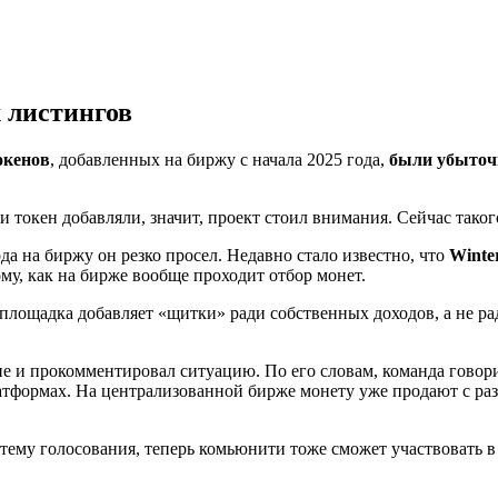
х листингов
окенов
, добавленных на биржу с начала 2025 года,
были убыто
 токен добавляли, значит, проект стоил внимания. Сейчас таког
ода на биржу он резко просел. Недавно стало известно, что
Winte
му, как на бирже вообще проходит отбор монет.
о площадка добавляет «щитки» ради собственных доходов, а не р
оне и прокомментировал ситуацию. По его словам, команда говори
атформах. На централизованной бирже монету уже продают с разн
ему голосования, теперь комьюнити тоже сможет участвовать в 