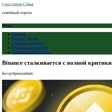
Счастливая Семья
семейный портал
Меню
Главная
Время с детьми
Секреты гармонии
Кулинарные радости
Здоровый образ жизни
Binance сталкивается с волной критики
Без рубрики
admin