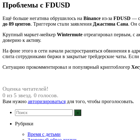
Проблемы с FDUSD
Ещё больше негатива обрушилось на
Binance
из-за
FDUSD
— с
до 89 центов
. Триггером стали заявления
Джастина Сана
. Он 
Крупный маркет-мейкер
Wintermute
отреагировал первым, с а
доверию к активу.
На фоне этого в сети начали распространяться обвинения в ад
слита сотрудниками биржи в закрытые трейдерские чаты. Если
Ситуацию прокомментировал и популярный криптоблогер
Хес
Оценка читателей!
0 из 5 звезд. 0 голосов.
Вам нужно
авторизироваться
для того, чтобы проголосовать.
Рубрики
Время с детьми
Здоровый образ жизни