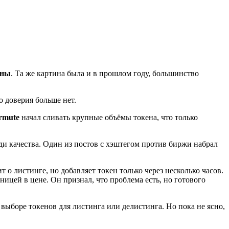
чны
. Та же картина была и в прошлом году, большинство
о доверия больше нет.
rmute
начал сливать крупные объёмы токена, что только
ади качества. Один из постов с хэштегом против биржи набрал
т о листинге, но добавляет токен только через несколько часов.
ицей в цене. Он признал, что проблема есть, но готового
выборе токенов для листинга или делистинга. Но пока не ясно,