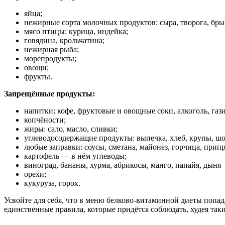
яйца;
нежирные сорта молочных продуктов: сыра, творога, бры
мясо птицы: курица, индейка;
говядина, крольчатина;
нежирная рыба;
морепродукты;
овощи;
фрукты.
Запрещённые продукты:
напитки: кофе, фруктовые и овощные соки, алкоголь, газ
копчёности;
жиры: сало, масло, сливки;
углеводосодержащие продукты: выпечка, хлеб, крупы, шо
любые заправки: соусы, сметана, майонез, горчица, прип
картофель — в нём углеводы;
виноград, бананы, хурма, абрикосы, манго, папайя, дыня
орехи;
кукуруза, горох.
Усвойте для себя, что в меню белково-витаминной диеты попада
единственные правила, которые придётся соблюдать, худея так