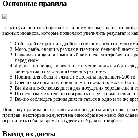
Основные правила
Те, кто уже пытался бороться с лишним весом, знают, что люба
важных нюансов, которые позволяют увеличить результат и ка
Соблюдайте принцип дробного питания: кушать мелкими п
Мясо, рыба, овощи в рамках витаминно-белковой диеты о
Белковая пища и витаминный комплекс употребляются ра
перед сном.
Фрукты и овощи, включённые в меню, должны быть средне
метеоризма из-за обилия белков в рационе.
Порции для обеда и ужина не должны превышать 200 гр.
Обеспечьте организм обильным питьём. Это может быть з
Витаминно-белковая диета для похудения хороша ещё и те
По вечерам желательно совершать получасовые пешие про
Важно соблюдать режим дня: питаться в одно и то же время
Поначалу правила белково-витаминной диеты могут показаться 
приправ, некоторые жалуются на однообразное меню без сладень
ограничить себя на время похудения всё равно придётся.
Выход из диеты