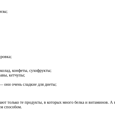
нзы;
ировка;
колад, конфеты, сухофрукты;
равы, кетчупы;
 — они очень сладкие для диеты;
ют только те продукты, в которых много белка и витаминов. А в
им способом.