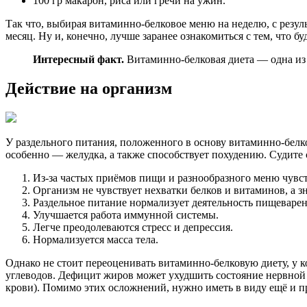
100 гр макарон, риса или гречи на ужин.
Так что, выбирая витаминно-белковое меню на неделю, с резуль
месяц. Ну и, конечно, лучше заранее ознакомиться с тем, что б
Интересный факт.
Витаминно-белковая диета — одна из 
Действие на организм
У раздельного питания, положенного в основу витаминно-белк
особенно — желудка, а также способствует похудению. Судите 
Из-за частых приёмов пищи и разнообразного меню чувст
Организм не чувствует нехватки белков и витаминов, а з
Раздельное питание нормализует деятельность пищеварен
Улучшается работа иммунной системы.
Легче преодолеваются стресс и депрессия.
Нормализуется масса тела.
Однако не стоит переоценивать витаминно-белковую диету, у к
углеводов. Дефицит жиров может ухудшить состояние нервной
крови). Помимо этих осложнений, нужно иметь в виду ещё и п