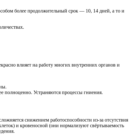
особом более продолжительный срок — 10, 14 дней, а то и
оличествах.
красно влияет на работу многих внутренних органов и
ны.
ее полноценно. Устраняются процессы гниения.
осложняется снижением работоспособности из-за отсутствия
клеток) и кровеносной (они нормализуют свёртываемость
удения.