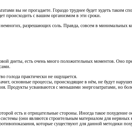
татами вы не прогадаете. Гораздо труднее будет худеть таким сп
удет происходить с вашим организмом в эти сроки.
немногих, разрешающих соль. Правда, совсем в минимальных к
овой диеты, есть очень много положительных моментов. Оно пре
сами.
во голода практически не ощущается.
начит, основные процессы, происходящие в нём, не будут наруше
ия. Продукты усваиваются с меньшими энергозатратами, но бол
оторой есть и отрицательные стороны. Иногда такое похудение 
 системы (они являются строительным материалом для нервных 
ротивопоказания, которые существуют для данной методики пох