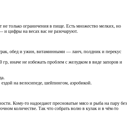
ет не только ограничения в пище. Есть множество мелких, но
 и цифры на весах вас не разочаруют.
рак, обед и ужин, витаминными — ланч, полдник и перекус
гр, иначе не избежать проблем с желудком в виде запоров и
да.
 ездой на велосипеде, шейпингом, аэробикой.
ности. Кому-то надоедают пресноватые мясо и рыба на пару без
очном количестве. Так что собрать волю в кулак и в чём-то