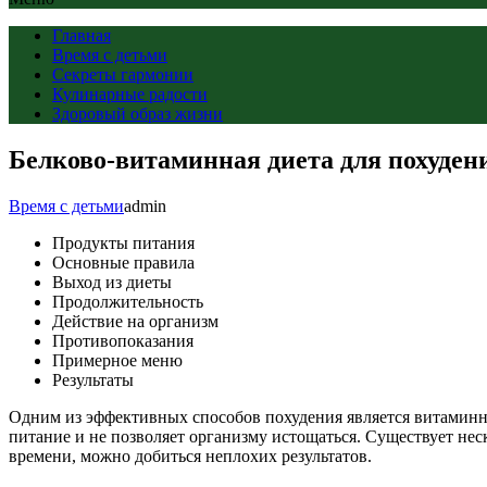
Главная
Время с детьми
Секреты гармонии
Кулинарные радости
Здоровый образ жизни
Белково-витаминная диета для похуден
Время с детьми
admin
Продукты питания
Основные правила
Выход из диеты
Продолжительность
Действие на организм
Противопоказания
Примерное меню
Результаты
Одним из эффективных способов похудения является витаминно
питание и не позволяет организму истощаться. Существует не
времени, можно добиться неплохих результатов.