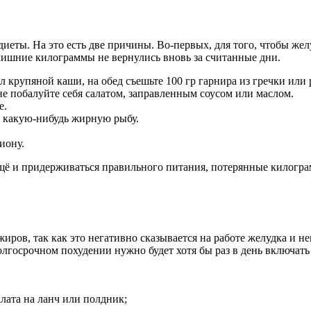
иеты. На это есть две причины. Во-первых, для того, чтобы ж
лишние килограммы не вернулись вновь за считанные дни.
л крупяной каши, на обед съешьте 100 гр гарнира из гречки или 
ине побалуйте себя салатом, заправленным соусом или маслом.
е.
и какую-нибудь жирную рыбу.
иону.
ё и придерживаться правильного питания, потерянные килограмм
иров, так как это негативно сказывается на работе желудка и не
долгосрочном похудении нужно будет хотя бы раз в день включа
лата на ланч или полдник;