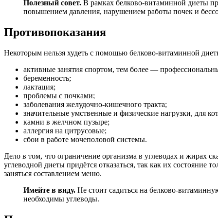
Полезный совет.
В рамках белково-витаминной диеты при
повышением давления, нарушением работы почек и бесс
Противопоказания
Некоторым нельзя худеть с помощью белково-витаминной диеты
активные занятия спортом, тем более — профессиональн
беременность;
лактация;
проблемы с почками;
заболевания желудочно-кишечного тракта;
значительные умственные и физические нагрузки, для ко
камни в желчном пузыре;
аллергия на цитрусовые;
сбои в работе мочеполовой системы.
Дело в том, что ограничение организма в углеводах и жирах ск
углеводной диеты придётся отказаться, так как их состояние т
заняться составлением меню.
Имейте в виду.
Не стоит садиться на белково-витаминную
необходимы углеводы.