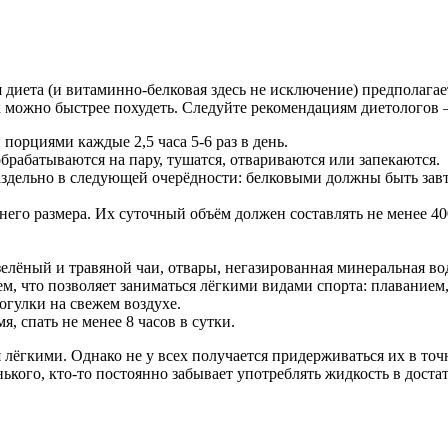
я диета (и витаминно-белковая здесь не исключение) предполага
к можно быстрее похудеть. Следуйте рекомендациям диетологов —
орциями каждые 2,5 часа 5-6 раз в день.
брабатываются на пару, тушатся, отвариваются или запекаются.
здельно в следующей очерёдности: белковыми должны быть завт
го размера. Их суточный объём должен составлять не менее 400 
елёный и травяной чаи, отвары, негазированная минеральная во
м, что позволяет заниматься лёгкими видами спорта: плаванием,
гулки на свежем воздухе.
, спать не менее 8 часов в сутки.
лёгкими. Однако не у всех получается придерживаться их в точ
кого, кто-то постоянно забывает употреблять жидкость в достат