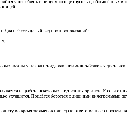
дётся употреблять в пищу много цитрусовых, обогащённых вита
онницей.
. Для неё есть целый ряд противопоказаний:
ым;
торых нужны углеводы, тогда как витаминно-белковая диета иск
азывается на работе некоторых внутренних органов. И если с ни
олько ухудшится. Придётся бороться с лишними килограммами дру
 диету во время экзаменов или сдачи ответственного проекта на