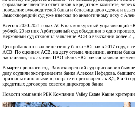
формальное членство ответчиков в кредитном комитете, через 
поведение руководителей банка и бенефициаров сделок и взыска
Замоскворецкий суд уже взыскал по аналогичному иску с Алекс
Всего в 2020-2021 годах АСВ как конкурсный управляющий «Юг
рублей. 29 из них Арбитражный суд объединил в одно производ
Верховный суд отклонил заявление АСВ о взыскании более 21,5
Центробанк отозвал лицензию у банка «Югра» в 2017 году, в 
АСВ. По оценкам АСВ, на дату отзыва лицензии, активы банка 
настаивали, что активы ПАО «Банк «Югра» составляли не мене
В марте прошлого года Замоскворецкий суд приговорил бывшег
делу осудили экс-президента банка Алексея Нефедова, бывшег
признаны виновными в растрате и приговорены к 8,5, 8 и 6 го
кредитных договоров советом директоров банка.
Новости компаний РБК Компании Valley Estate Какие критер