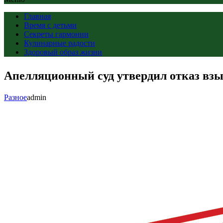
Главная
Время с детьми
Секреты гармонии
Кулинарные радости
Здоровый образ жизни
Апелляционный суд утвердил отказ взы
Разное
admin