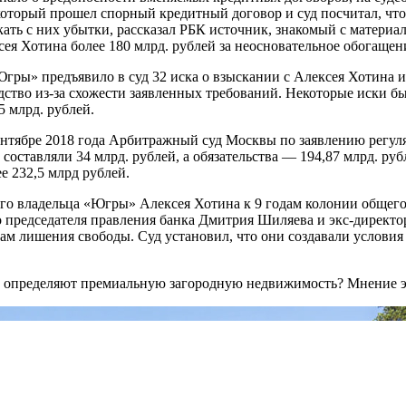
который прошел спорный кредитный договор и суд посчитал, что
ть с них убытки, рассказал РБК источник, знакомый с материала
ея Хотина более 180 млрд. рублей за неосновательное обогащен
ры» предъявило в суд 32 иска о взыскании с Алексея Хотина и
ство из-за схожести заявленных требований. Некоторые иски бы
 млрд. рублей.
сентябре 2018 года Арбитражный суд Москвы по заявлению регу
составляли 34 млрд. рублей, а обязательства — 194,87 млрд. р
е 232,5 млрд рублей.
о владельца «Югры» Алексея Хотина к 9 годам колонии общего 
о председателя правления банка Дмитрия Шиляева и экс-директ
дам лишения свободы. Суд установил, что они создавали услови
ии определяют премиальную загородную недвижимость? Мнение э