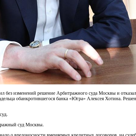
л без изменений решение Арбитражного суда Москвы и отказал 
дельца обанкротившегося банка «Югра» Алексея Хотина. Решени
суд.
тражный суд Москвы.
 знало о вредоносности вменяемых кредитных договоров, на суде