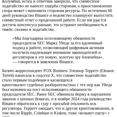
Колумбия, истец и ответчик заверили, что совместное
ходатайство не нанесет ущерба сторонам, а приостановление
спора может сэкономить сторонам ресурсы. По истечении 60
дней руководство Binance и ведомство планируют выпустить
совместный отчет о проделанной работе. Если им удастся
достичь консенсуса раньше, это устранит необходимость в
тяжбе, сказано в ходатайстве.
«Мы благодарны исполняющему обязанности
председателя SEC Марку Уйеде за его вдумчивый
подход к работе, позволяющий цифровым активам
получить надлежащее внимание законодателей и
регуляторов в эту новую, золотую эру блокчейна»,
— говорится в заявлении Binance.
Бизнес-корреспондент FOX Business Элеанор Терретт (Eleanor
Terrett) написала в соцсети Х, что совместное ходатайство
стало первым подобным в касающихся
криптовалют судебных разбирательствах с тех пор как Уйеда
был назначен на пост исполняющего обязанности
председателя SEC. Ранее SEC обвинила биржу в нарушении
законов о ценных бумагах, и в ноябре 2024 года руководство
Binance обратилось к суду с просьбой отклонить иск
регулятора. Терретт ожидает, что и другие криптокомпании, в
том числе Ripple, Coinbase и Kraken, тоже «возьмут паузу» с