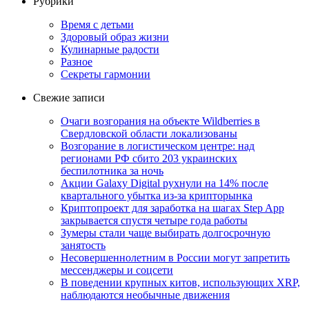
Рубрики
Время с детьми
Здоровый образ жизни
Кулинарные радости
Разное
Секреты гармонии
Свежие записи
Очаги возгорания на объекте Wildberries в
Свердловской области локализованы
Возгорание в логистическом центре: над
регионами РФ сбито 203 украинских
беспилотника за ночь
Акции Galaxy Digital рухнули на 14% после
квартального убытка из-за крипторынка
Криптопроект для заработка на шагах Step App
закрывается спустя четыре года работы
Зумеры стали чаще выбирать долгосрочную
занятость
Несовершеннолетним в России могут запретить
мессенджеры и соцсети
В поведении крупных китов, использующих XRP,
наблюдаются необычные движения