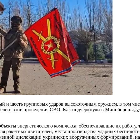
ый и шесть групповых ударов высокоточным оружием, в том чи
ли в зоне проведения СВО. Как подчеркнули в Минобороны, уда
екты энергетического комплекса, обеспечивавшие их работу, т
ля ракетных двигателей, места производства ударных беспилотн
временной дислокации украинских вооружённых формирований, н