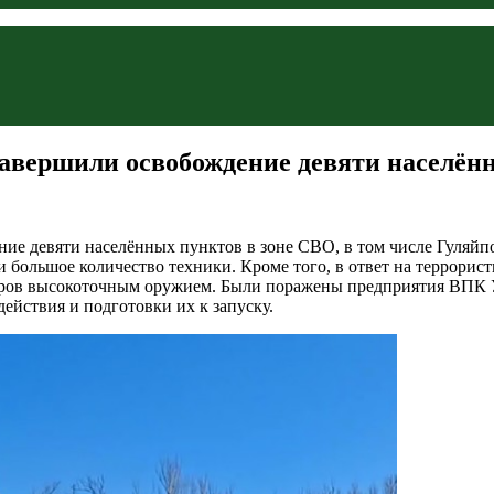
авершили освобождение девяти населён
ие девяти населённых пунктов в зоне СВО, в том числе Гуляй
 и большое количество техники. Кроме того, в ответ на террори
ров высокоточным оружием. Были поражены предприятия ВПК У
ействия и подготовки их к запуску.