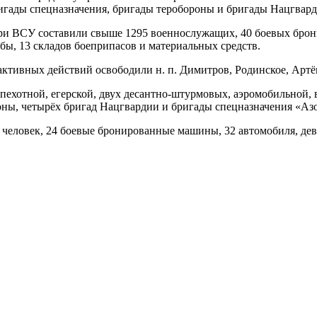
игады спецназначения, бригады теробороны и бригады Нацгвард
ри ВСУ составили свыше 1295 военнослужащих, 40 боевых брон
ы, 13 складов боеприпасов и материальных средств.
активных действий освободили н. п. Димитров, Родинское, Артё
ехотной, егерской, двух десантно-штурмовых, аэромобильной, 
роны, четырёх бригад Нацгвардии и бригады спецназначения «Аз
 человек, 24 боевые бронированные машины, 32 автомобиля, дев