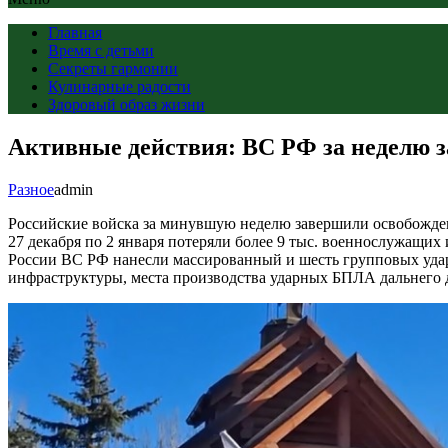
Главная
Время с детьми
Секреты гармонии
Кулинарные радости
Здоровый образ жизни
Активные действия: ВС РФ за неделю з
Разное
admin
Российские войска за минувшую неделю завершили освобожден
27 декабря по 2 января потеряли более 9 тыс. военнослужащих
России ВС РФ нанесли массированный и шесть групповых уда
инфраструктуры, места производства ударных БПЛА дальнего д