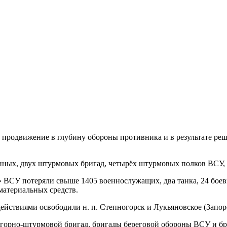
продвижение в глубину обороны противника и в результате реш
нных, двух штурмовых бригад, четырёх штурмовых полков ВСУ, 
» ВСУ потеряли свыше 1405 военнослужащих, два танка, 24 бое
материальных средств.
йствиями освободили н. п. Степногорск и Лукьяновское (Запоро
 горно-штурмовой бригад, бригады береговой обороны ВСУ и 