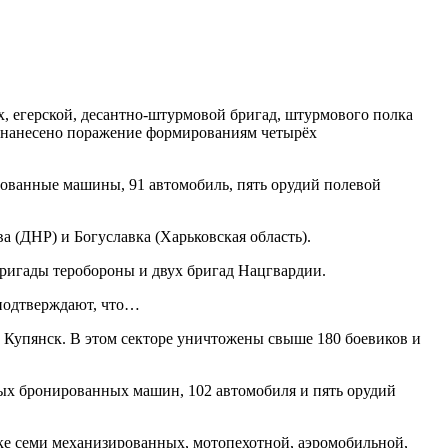
, егерской, десантно-штурмовой бригад, штурмового полка
 нанесено поражение формированиям четырёх
рованные машины, 91 автомобиль, пять орудий полевой
(ДНР) и Богуславка (Харьковская область).
ригады теробороны и двух бригад Нацгвардии.
 подтверждают, что…
 Купянск. В этом секторе уничтожены свыше 180 боевиков и
евых бронированных машин, 102 автомобиля и пять орудий
е семи механизированных, мотопехотной, аэромобильной,