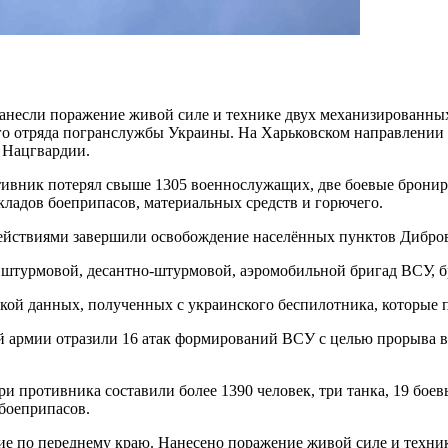
анесли поражение живой силе и технике двух механизированных
го отряда погранслужбы Украины. На Харьковском направлении
 Нацгвардии.
отивник потерял свыше 1305 военнослужащих, две боевые брони
кладов боеприпасов, материальных средств и горючего.
йствиями завершили освобождение населённых пунктов Диброва 
штурмовой, десантно-штурмовой, аэромобильной бригад ВСУ, б
вкой данных, полученных с украинского беспилотника, которые
й армии отразили 16 атак формирований ВСУ с целью прорыва в
ри противника составили более 1390 человек, три танка, 19 бо
боеприпасов.
 по переднему краю. Нанесено поражение живой силе и техник