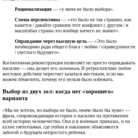
Рационализация
— «у меня не было выбора».
Смена перспективы
— «это было не так страшно, как
кажется / давайте сравним этот конфликт с другим / в
масштабах страны это вообще ничего не значит».
Оправдание через высшую цель
— «Это было
необходимо ради общего блага / любви / справедливости
/ светлого будущего».
Когнитивная реконструкция позволяет не просто оправдывать
насилие — она делает его
логичным
.
В ретроспективе любое
жестокое действие перестает казаться жестоким, если мы
можем объяснить, почему его нельзя было избежать.
Выбор из двух зол: когда нет «хорошего»
варианта
«Мы не хотели, но выбора не было, иначе было бы хуже» —
фраза, сопровождающая истории о насилии на протяжении
всей истории человечества. Она и в военных приказах, и на
кухне пятиэтажки, где побои в наказание объясняются
заботой о будущем непростого ребенка.