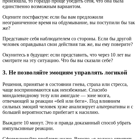
произошла, то гораздо проще убедить себя, что она была
единственно возможным вариантом.
Оцените постфактум: если бы вам предложили
неограниченное время на обдумывание, вы поступили бы так
же?
Представьте себя наблюдателем со стороны. Если бы другой
человек оправдывал свои действия так же, вы ему поверите?
Окунитесь в будущее: если представить, что через 10 лет вы
смотрите на эту ситуацию. Что бы вы сказали себе?
3. Не позволяйте эмоциям управлять логикой
Решения, принятые в состоянии гнева, страха или стресса,
чаще воспринимаются как неизбежные. Спасибо
миндалевидному телу или амигдале — зоне мозга,
отвечающей за реакции «бей или беги». Под влиянием
сильных эмоций человек хуже анализирует альтернативы и с
большей вероятностью прибегает к насилию.
Выждите 10 минут. Это и правда доказанный способ убрать
импульсивные реакции.
Сформулируйте проблему иначе. Вместо «я должна ответить