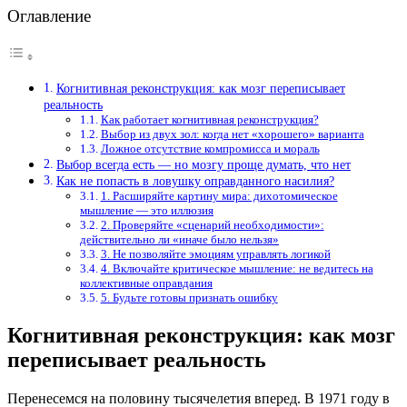
Оглавление
Когнитивная реконструкция: как мозг переписывает
реальность
Как работает когнитивная реконструкция?
Выбор из двух зол: когда нет «хорошего» варианта
Ложное отсутствие компромисса и мораль
Выбор всегда есть — но мозгу проще думать, что нет
Как не попасть в ловушку оправданного насилия?
1. Расширяйте картину мира: дихотомическое
мышление — это иллюзия
2. Проверяйте «сценарий необходимости»:
действительно ли «иначе было нельзя»
3. Не позволяйте эмоциям управлять логикой
4. Включайте критическое мышление: не ведитесь на
коллективные оправдания
5. Будьте готовы признать ошибку
Когнитивная реконструкция: как мозг
переписывает реальность
Перенесемся на половину тысячелетия вперед. В 1971 году в