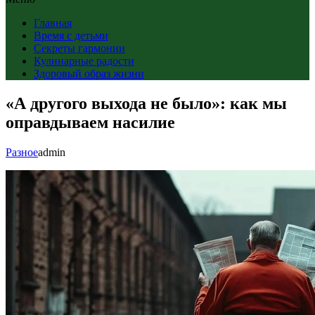
Главная
Время с детьми
Секреты гармонии
Кулинарные радости
Здоровый образ жизни
«А другого выхода не было»: как мы
оправдываем насилие
Разное
admin