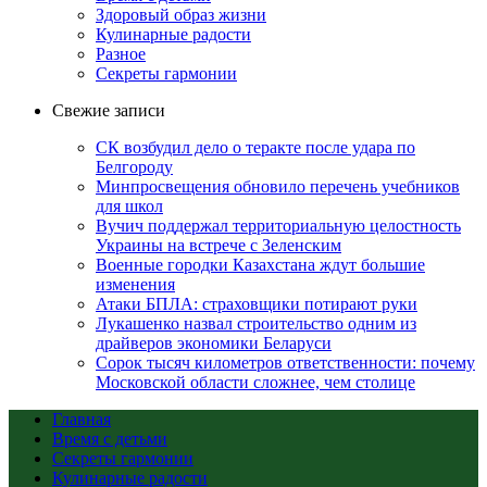
Здоровый образ жизни
Кулинарные радости
Разное
Секреты гармонии
Свежие записи
СК возбудил дело о теракте после удара по
Белгороду
Минпросвещения обновило перечень учебников
для школ
Вучич поддержал территориальную целостность
Украины на встрече с Зеленским
Военные городки Казахстана ждут большие
изменения
Атаки БПЛА: страховщики потирают руки
Лукашенко назвал строительство одним из
драйверов экономики Беларуси
Сорок тысяч километров ответственности: почему
Московской области сложнее, чем столице
Главная
Время с детьми
Секреты гармонии
Кулинарные радости