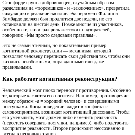
Стэнфорде группа добровольцев, случайным образом
разделенная на «тюремщиков» и «заключенных», превратила
симуляцию в реальное насилие. Эксперимент Филиппа
Зимбардо должен был продлиться две недели, но его
остановили на шестой день. Позже многие из участников,
особенно те, кто играл роль жестоких надзирателей,
говорили: «Мы просто следовали правилам».
Это не самый этичный, но показательный пример
когнитивной реконструкции — механизма, который
позволяет человеку переписать свои действия так, чтобы они
казались неизбежными, оправданными или даже
правильными.
Как работает когнитивная реконструкция?
Человеческий мозг плохо переносит противоречия. Особенно
те, которые касаются его носителя. Например, противоречие
между образом «я = хороший человек» и совершенными
поступками. Когда поведение входит в конфликт с
самовосприятием, возникает когнитивный диссонанс. Чтобы
его уменьшить, мозг должен либо изменить реальность
(перестать совершать поступки, например), либо подстроить
восприятие реальности. Второе происходит неосознанно и
всегда в несколько этапов.