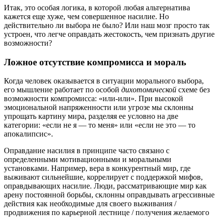
Итак, это особая логика, в которой любая альтернатива
кажется еще хуже, чем совершенное насилие. Но
действительно ли выбора не было? Или наш мозг просто так
устроен, что легче оправдать жестокость, чем признать другие
возможности?
Ложное отсутствие компромисса и мораль
Когда человек оказывается в ситуации морального выбора,
его мышление работает по особой
дихотомической
схеме без
возможности компромисса: «или-или». При высокой
эмоциональной напряженности или угрозе мы склонны
упрощать картину мира, разделяя ее условно на две
категории: «если не я — то меня» или «если не это — то
апокалипсис».
Оправдание насилия в принципе часто связано с
определенными мотивационными и моральными
установками. Например, вера в конкурентный мир, где
выживают сильнейшие, коррелирует с поддержкой мифов,
оправдывающих насилие. Люди, рассматривающие мир как
арену постоянной борьбы, склонны оправдывать агрессивные
действия как необходимые для своего выживания /
продвижения по карьерной лестнице / получения желаемого