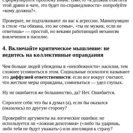
этой дряни в чате, это будет по-справедливости» попробуйте
«кому должна?».
Проверьте, не подталкивают ли вас к агрессии. Манипуляции
в стиле «ты обязана, это же семья», «ты не мужик, если не
ответишь» — простой, но веками работающий механизм
вовлечения в насилие.
4. Включайте критическое мышление: не
ведитесь на коллективные оправдания
Чем больше людей убеждены в «неизбежности» насилия, тем
сложнее усомниться в этом. Социальные психологи называют
это
диффузией ответственности
: если все вокруг считают,
что жесткие меры оправданы, сомневаться — удел глупых.
Ну не ошибается же большинство, да? Нет. Ошибается.
Спросите себя: что бы я думал (а), если бы оказался
(оказалась) по другую сторону?
Проверяйте аргументы на логические ошибки: не
используется ли «ложная дихотомия» («либо ты ударишь,
либо тебя не будут уважать») или апелляция к страху?