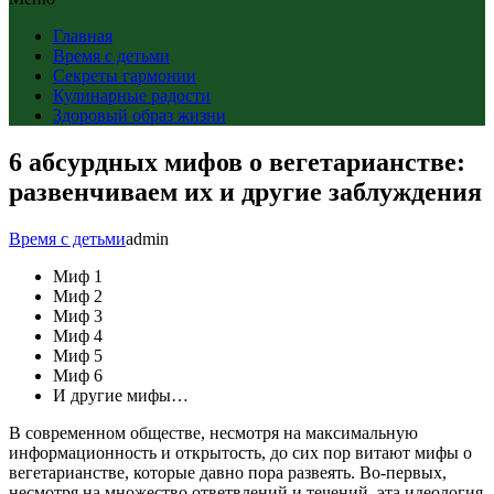
Главная
Время с детьми
Секреты гармонии
Кулинарные радости
Здоровый образ жизни
6 абсурдных мифов о вегетарианстве:
развенчиваем их и другие заблуждения
Время с детьми
admin
Миф 1
Миф 2
Миф 3
Миф 4
Миф 5
Миф 6
И другие мифы…
В современном обществе, несмотря на максимальную
информационность и открытость, до сих пор витают мифы о
вегетарианстве, которые давно пора развеять. Во-первых,
несмотря на множество ответвлений и течений, эта идеология