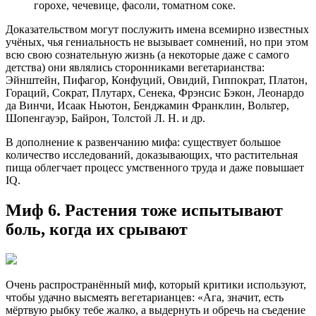
горохе, чечевице, фасоли, томатном соке.
Доказательством могут послужить имена всемирно известных
учёных, чья гениальность не вызывает сомнений, но при этом
всю свою сознательную жизнь (а некоторые даже с самого
детства) они являлись сторонниками вегетарианства:
Эйнштейн, Пифагор, Конфуций, Овидий, Гиппократ, Платон,
Гораций, Сократ, Плутарх, Сенека, Фрэнсис Бэкон, Леонардо
да Винчи, Исаак Ньютон, Бенджамин Франклин, Вольтер,
Шопенгауэр, Байрон, Толстой Л. Н. и др.
В дополнение к развенчанию мифа: существует большое
количество исследований, доказывающих, что растительная
пища облегчает процесс умственного труда и даже повышает
IQ.
Миф 6. Растения тоже испытывают
боль, когда их срывают
Очень распространённый миф, который критики используют,
чтобы удачно высмеять вегетарианцев: «Ага, значит, есть
мёртвую рыбку тебе жалко, а выдернуть и обречь на съедение