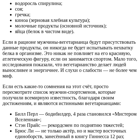
водоросль спирулина;
соя;
гречка;
киноа (зерновая хлебная культура);
молочные продукты (основной источник);
яйца (белок в чистом виде).
Если в рационе мужчины-вегетарианца будут присутствовать
данные продукты, он никогда не будет испытывать нехватку
белка в организме. Это никак не повлияет на его красивую,
атлетическую фигуру, если он занимается спортом. Мало того,
исследования показали, что вегетарианство делает людей
выносливее и энергичнее. И слухи о слабости — не более чем
миф.
Если есть какие-то сомнения на этот счёт, просто
пересмотрите список мужчин-спортсменов, которые
получили всемирную известность, благодаря своим
достижениям, и являются истинными вегетарианцами:
Билл Перл — бодибилдер, 4 раза становился «Мистером
Вселенная»;
Стэн Прайс — рекордсмен по поднятию тяжестей;
Брюс Ли — не только актёр, но и мастер восточных
единоборств, занесённый в книгу Гиннесса 12 раз;