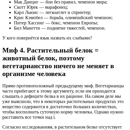
Мак Данциг — бои без правил, чемпион мира;
Скотт Юрек — марафонец;
Карл Льюис — легкоатлет и спринтер;
Крис Кэмпбел — борьба, олимпийский чемпион;
Питер Хассинг — бокс, чемпион Европы;
Бил Манетти — поднятие тяжестей, чемпион.
У кого повернётся язык назвать их слабыми?
Миф 4. Растительный белок =
животный белок, поэтому
вегетарианство ничего не меняет в
организме человека
Прямо противоположный предыдущему миф. Вегетарианцы
часто прибегают к этому аргументу, если им приходится
слышать о дефиците белка в их рационе. На самом деле мы
уже выяснили, что в некоторых растительных продуктах это
вещество содержится в достаточно больших количествах,
чтобы восполнить суточную норму человека. Однако нужно
расставить все точки над i.
Согласно исследованиям, в растительном белке отсутствует