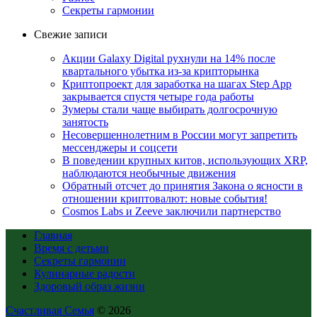
Секреты гармонии
Свежие записи
Акции Galaxy Digital рухнули на 14% после
квартального убытка из-за крипторынка
Криптопроект для заработка на шагах Step App
закрывается спустя четыре года работы
Зумеры стали чаще выбирать долгосрочную
занятость
Несовершеннолетним в России могут запретить
мессенджеры и соцсети
В поведении крупных китов, использующих XRP,
наблюдаются необычные движения
Обратный отсчет до принятия Закона о ясности в
отношении криптовалют: новые события!
Cosmos Labs и Zeeve заключили партнерство
Главная
Время с детьми
Секреты гармонии
Кулинарные радости
Здоровый образ жизни
Счастливая Семья
© 2026