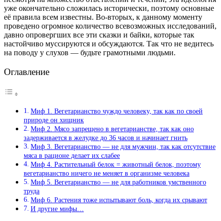
уже окончательно сложилась исторически, поэтому основные
её правила всем известны. Во-вторых, к данному моменту
проведено огромное количество всевозможных исследований,
давно опровергших все эти сказки и байки, которые так
настойчиво муссируются и обсуждаются. Так что не ведитесь
на поводу у слухов — будьте грамотными людьми.
Оглавление
Миф 1. Вегетарианство чуждо человеку, так как по своей
природе он хищник
Миф 2. Мясо запрещено в вегетарианстве, так как оно
задерживается в желудке до 36 часов и начинает гнить
Миф 3. Вегетарианство — не для мужчин, так как отсутствие
мяса в рационе делает их слабее
Миф 4. Растительный белок = животный белок, поэтому
вегетарианство ничего не меняет в организме человека
Миф 5. Вегетарианство — не для работников умственного
труда
Миф 6. Растения тоже испытывают боль, когда их срывают
И другие мифы…