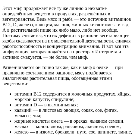
Этот миф продолжает всё ту же линию о нехватке
определённых веществ в продуктах, разрешённых в
вегетарианстве. Ведь мясо и рыба — это источник витаминов
В12, D, железа, кальция, магния, жирных кислот омега и т. д.
А в растительной пище их либо мало, либо нет вообще.
Поэтому считается, что их дефицит в рационе вегетарианцев
якобы сказывается на их мыслительной деятельности, снижая
работоспособность и концентрацию внимания. И вот вся эта
информация, которая подаётся на просторах Интернета и
активно смакуется, — не более, чем миф.
Развенчивается он точно так же, как и миф о белке — при
правильно составленном рационе, мясу подбирается
аналогичная растительная пища, обогащённая этими
веществами:
витамин В12 содержится в молочных продуктах, яйцах,
морской капусте, спирулине;
витамин D — в шампиньонах;
кальций — в листовых овощах, соках, сое, фигах,
мелассе, чиа;
жирные кислоты омега — в орехах, льняном семени,
маслах — конопляном, рапсовом, льняном, соевом;
железо — в изюме, брокколи, нуте, сое, шпинате, тмине,