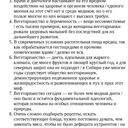
Врачи и диетологи настаивают на его вредном
воздействии на здоровье и организм человека / единого
мнения на этот счёт нет и среди медиков, но о его
пользе многие из них вещают с высоких трибун.
Вегетарианство и беременность — вещи несовместимые
/ есть тысячи примеров, когда женщины-вегетарианки
рожали здоровых малышей без последствий для их
дальнейшего развития.
В современных условиях растительная пища вредна, так
как обрабатывается пестицидами и прочими
химическими ядами / далеко не вся.
Вегетарианство — диета, идеальная для жаркого
климата, где много фруктов и овощей круглый год, а для
северных широт она не подходит / в Сибири уже многие
годы существует общество вегетарианцев,
демонстрирующих недюжинное здоровье и
жизнерадостность и развенчивающих в пух и прах этот
миф.
Вегетарианство сегодня — не более чем модная диета /
оно было и остаётся фундаментальной идеологий,
которая основана на особых отношениях человека и
природы.
Очень сложно подбирать рецепты, искать
соответствующие блюда, нужно постоянно думать, чем
заменить мясо, чтобы не было дефицита нутриентов / на