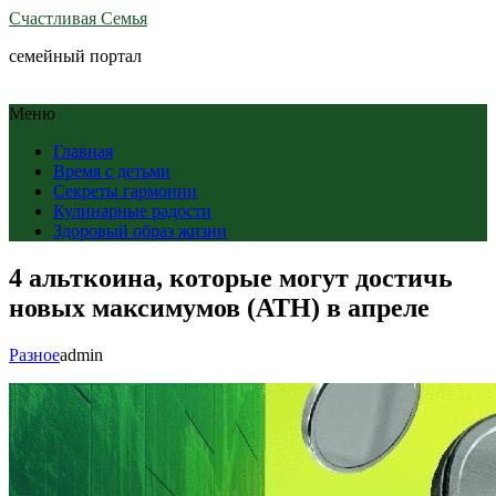
Счастливая Семья
семейный портал
Меню
Главная
Время с детьми
Секреты гармонии
Кулинарные радости
Здоровый образ жизни
4 альткоина, которые могут достичь
новых максимумов (ATH) в апреле
Разное
admin