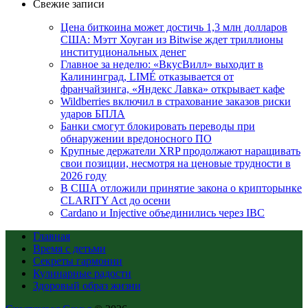
Свежие записи
Цена биткоина может достичь 1,3 млн долларов
США: Мэтт Хоуган из Bitwise ждет триллионы
институциональных денег
Главное за неделю: «ВкусВилл» выходит в
Калининград, LIMÉ отказывается от
франчайзинга, «Яндекс Лавка» открывает кафе
Wildberries включил в страхование заказов риски
ударов БПЛА
Банки смогут блокировать переводы при
обнаружении вредоносного ПО
Крупные держатели XRP продолжают наращивать
свои позиции, несмотря на ценовые трудности в
2026 году
В США отложили принятие закона о крипторынке
CLARITY Act до осени
Cardano и Injective объединились через IBC
Главная
Время с детьми
Секреты гармонии
Кулинарные радости
Здоровый образ жизни