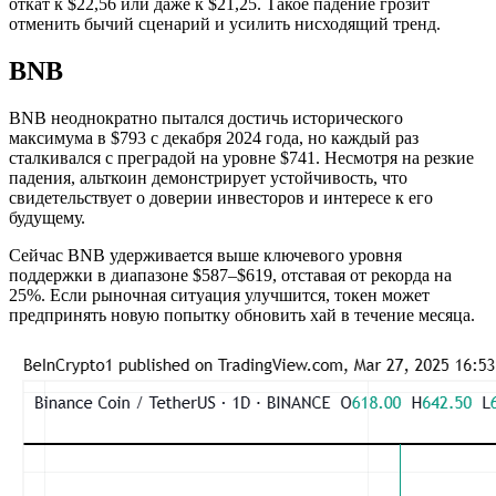
откат к $22,56 или даже к $21,25. Такое падение грозит
отменить бычий сценарий и усилить нисходящий тренд.
BNB
BNB неоднократно пытался достичь исторического
максимума в $793 с декабря 2024 года, но каждый раз
сталкивался с преградой на уровне $741. Несмотря на резкие
падения, альткоин демонстрирует устойчивость, что
свидетельствует о доверии инвесторов и интересе к его
будущему.
Сейчас BNB удерживается выше ключевого уровня
поддержки в диапазоне $587–$619, отставая от рекорда на
25%. Если рыночная ситуация улучшится, токен может
предпринять новую попытку обновить хай в течение месяца.