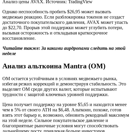
Анализ цены AVAX. Источник: TradingView
Однако неспособность пробить $26,95 может вызвать
медвежью реакцию. Если разблокировка токенов не создаст
достаточного покупательского давления, AVAX может упасть
до $22,70. Прорыв этой поддержки может углубить потери,
вызывая осторожность и откладывая краткосрочное
восстановление.
Читайте также: За какими аирдропами следить на этой
неделе
Анализ альткоина Mantra (OM)
OM остается устойчивым в условиях медвежьего рынка,
избегая резких коррекций и демонстрируя стабильность. Это
выделяет OM среди других валют, которые испытывают
трудности с защитой ключевых уровней поддержки.
Цена получает поддержку на уровне $5,65 и находится менее
чем в 5% от своего ATH на $6,48. Альткоин, похоже, готов
взять этот барьер и, возможно, обновить рекордный максимум
на этой неделе. Сильное покупательское давление и
благоприятные рыночные условия могут способствовать
дальнейшему росту, привлекая больше инвесторов.