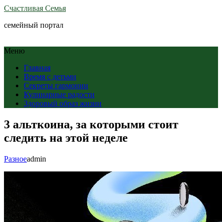
Счастливая Семья
семейный портал
Меню
Главная
Время с детьми
Секреты гармонии
Кулинарные радости
Здоровый образ жизни
3 альткоина, за которыми стоит
следить на этой неделе
Разное
admin