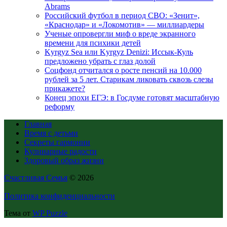
Abrams
Российский футбол в период СВО: «Зенит»,
«Краснодар» и «Локомотив» — миллиардеры
Ученые опровергли миф о вреде экранного
времени для психики детей
Kyrgyz Sea или Kyrgyz Denizi: Иссык-Куль
предложено убрать с глаз долой
Соцфонд отчитался о росте пенсий на 10.000
рублей за 5 лет. Старикам ликовать сквозь слезы
прикажете?
Конец эпохи ЕГЭ: в Госдуме готовят масштабную
реформу
Главная
Время с детьми
Секреты гармонии
Кулинарные радости
Здоровый образ жизни
Счастливая Семья
© 2026
Политика конфиденциальности
Тема от
WP Puzzle