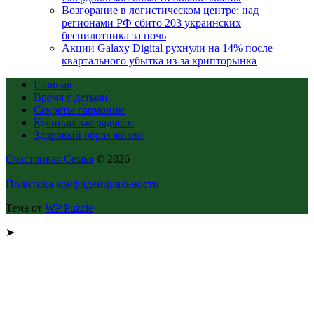
Возгорание в логистическом центре: над
регионами РФ сбито 203 украинских
беспилотника за ночь
Акции Galaxy Digital рухнули на 14% после
квартального убытка из-за крипторынка
Главная
Время с детьми
Секреты гармонии
Кулинарные радости
Здоровый образ жизни
Счастливая Семья
© 2026
Политика конфиденциальности
Тема от
WP Puzzle
➤