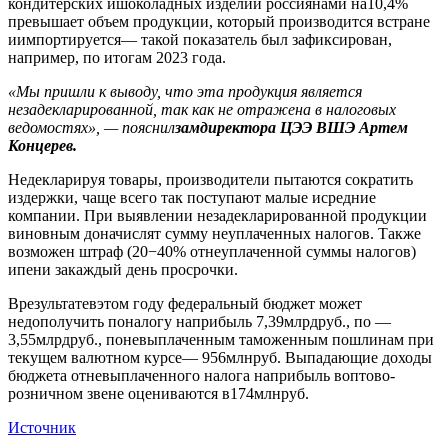
кондитерских ишоколадных изделий россиянами на10,4%
превышает объем продукции, который производится встране
иимпортируется— такой показатель был зафиксирован,
например, по итогам 2023 года.
«Мы пришли к выводу, что эта продукция является
незадекларированной, так как не отражена в налоговых
ведомостях», — пояснил
замдиректора ЦЭЭ ВШЭ Артем
Концерев
.
Недекларируя товары, производители пытаются сократить
издержки, чаще всего так поступают малые исредние
компании. При выявлении незадекларированной продукции
виновным доначислят сумму неуплаченных налогов. Также
возможен штраф (20−40% отнеуплаченной суммы налогов)
ипени закаждый день просрочки.
Врезультатевэтом году федеральный бюджет может
недополучить поналогу наприбыль 7,39млрдруб., по —
3,55млрдруб., поневыплаченным таможенным пошлинам при
текущем валютном курсе— 956млнруб. Выпадающие доходы
бюджета отневыплаченного налога наприбыль воптово-
розничном звене оцениваются в174млнруб.
Источник