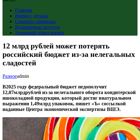
Главная
Время с детьми
Секреты гармонии
Кулинарные радости
Здоровый образ жизни
12 млрд рублей может потерять
российский бюджет из-за нелегальных
сладостей
Разное
admin
В2025 году федеральный бюджет недополучит
12,07млрдрублей
из-за
нелегального оборота кондитерской
ишоколадной продукции, который достиг внатуральном
выражении 1,49млрд упаковок, пишет «Ъ» соссылкой
наданные Центра экономической экспертизы ВШЭ.